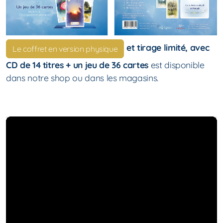
et tirage limité, avec
Le coffret en version physique
CD de 14 titres + un jeu de 36 cartes
est disponible
dans notre shop ou dans les magasins.