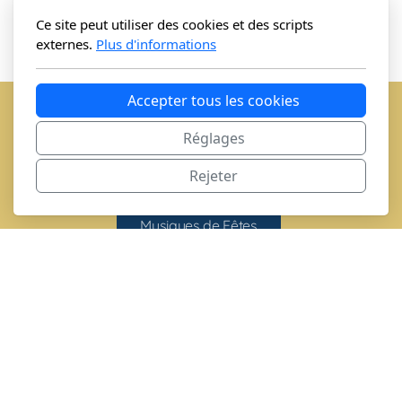
Relaxing Music by Nipazen
Ce site peut utiliser des cookies et des scripts
externes.
Plus d'informations
Accepter tous les cookies
Autres musiques par genre
Réglages
Rejeter
Chansons
Musiques de films
Musiques de Fêtes